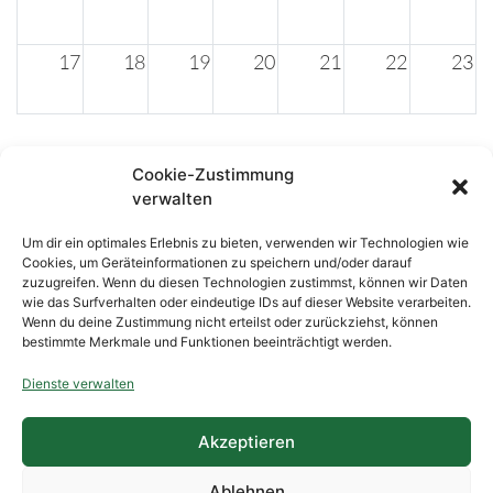
17
18
19
20
21
22
23
24
25
26
27
28
29
30
Cookie-Zustimmung
verwalten
31
1
2
3
4
5
6
Um dir ein optimales Erlebnis zu bieten, verwenden wir Technologien wie
Cookies, um Geräteinformationen zu speichern und/oder darauf
Copyright © 2026
Schützenverein 1929
zuzugreifen. Wenn du diesen Technologien zustimmst, können wir Daten
wie das Surfverhalten oder eindeutige IDs auf dieser Website verarbeiten.
Wolfenhausen e.V. – Tradition & Sport in
Wenn du deine Zustimmung nicht erteilst oder zurückziehst, können
Wolfenhausen
bestimmte Merkmale und Funktionen beeinträchtigt werden.
Start
Dienste verwalten
Kontakt
Akzeptieren
Datenschutzerklärung
Sitemap
Ablehnen