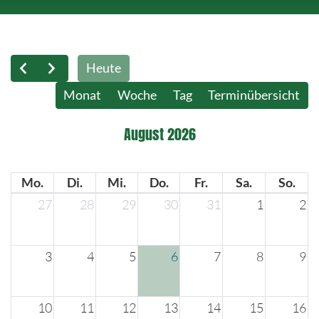
Heute
Monat
Woche
Tag
Terminübersicht
August 2026
Mo.
Di.
Mi.
Do.
Fr.
Sa.
So.
27
28
29
30
31
1
2
3
4
5
6
7
8
9
10
11
12
13
14
15
16