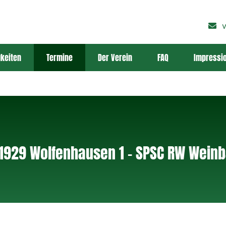
v
keiten
Termine
Der Verein
FAQ
Impressi
Über den Schützenverein
Vereinsgeschichte
Unsere Ziele
1929 Wolfenhausen 1 – SPSC RW Weinba
Schießstände
Der Vorstand